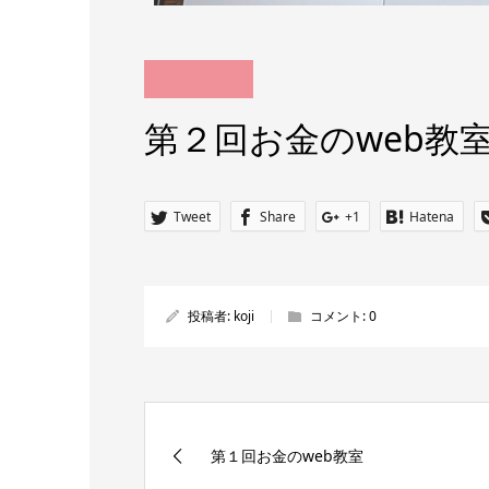
第２回お金のweb教
Tweet
Share
+1
Hatena
投稿者:
koji
コメント:
0
第１回お金のweb教室