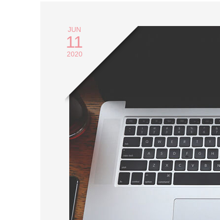
JUN
11
2020