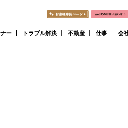
ミナー
トラブル解決
不動産
仕事
会
こ
こ
に
説
明
を
入
力
し
ま
す