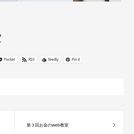
室
Pocket
RSS
feedly
Pin it
第３回お金のweb教室