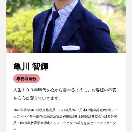
亀川 智輝
専務取締役
人生１００年時代を心から喜べるように、お客様の不安
を安心に変えていきます。
2026年度MDRT成績資格会員 COT会員/AFP(日本FP協会認定)/住宅ロー
ンアドバイザー(住宅金融普及協会)/相続診断士(相続診断協会) /証券外務
員一種/金融教育学会認定インストラクター/親なきあとコーディネータ
ー