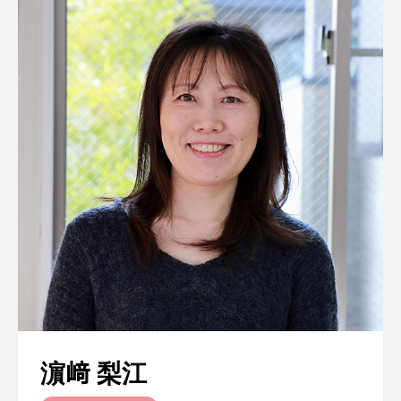
濵﨑 梨江